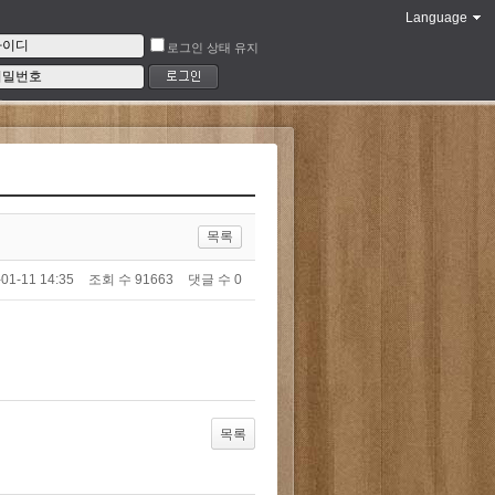
Language
로그인 상태 유지
목록
01-11 14:35
조회 수
91663
댓글 수
0
목록