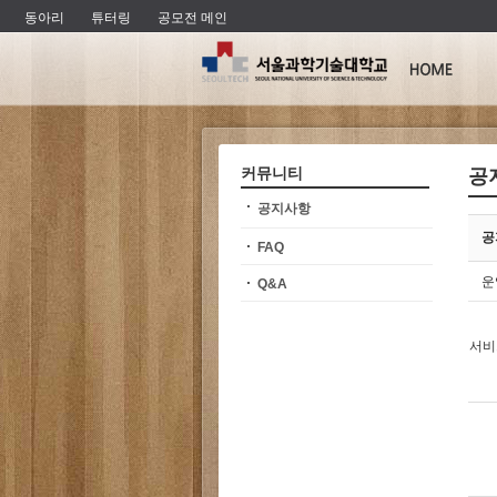
동아리
튜터링
공모전 메인
커뮤니티
공
공지사항
공
FAQ
운
Q&A
서비