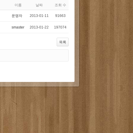
이름
날짜
조회 수
운영자
2013-01-11
91663
smaster
2013-01-22
197074
목록